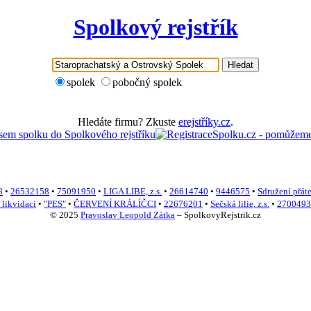
Spolkový rejstřík
Hledat
spolek
pobočný spolek
Hledáte firmu? Zkuste
erejstříky.cz
.
8
•
26532158
•
75091950
•
LIGA LIBE, z.s.
•
26614740
•
9446575
•
Sdružení přáte
 likvidaci
•
"PES"
•
ČERVENÍ KRÁLÍČCI
•
22676201
•
Sečská lilie, z.s.
•
2700493
© 2025
Pravoslav Leopold Zátka
–
SpolkovyRejstrik.cz