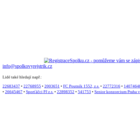
info@spolkovyrejstrik.cz
Lidé také hledají např.:
22683437
•
22768955
•
2003651
•
FC Poutník 1552, z.s.
•
22772316
•
1407464
•
26645467
•
Sporťáčci PJ z.s.
•
22898352
•
541753
•
Senior konzorcium Praha v