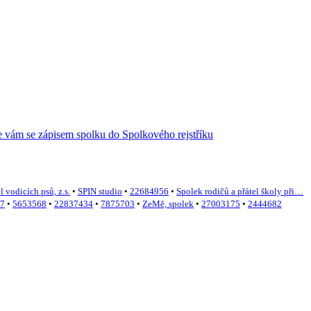
l vodicích psů, z.s.
•
SPIN studio
•
22684956
•
Spolek rodičů a přátel školy při…
7
•
5653568
•
22837434
•
7875703
•
ZeMě, spolek
•
27003175
•
2444682