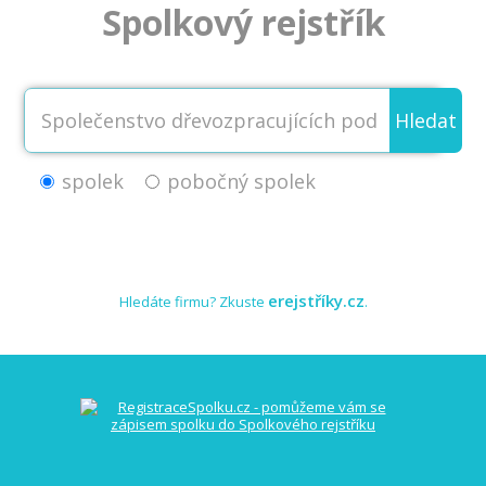
Spolkový rejstřík
Hledat
spolek
pobočný spolek
erejstříky.cz
Hledáte firmu? Zkuste
.