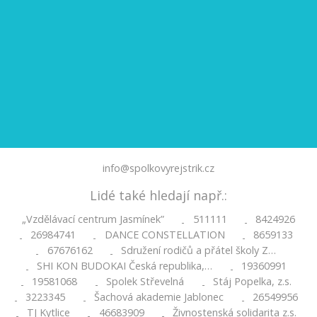
info@spolkovyrejstrik.cz
Lidé také hledají např.:
„Vzdělávací centrum Jasmínek”
511111
8424926
-
-
26984741
DANCE CONSTELLATION
8659133
-
-
-
67676162
Sdružení rodičů a přátel školy Z…
-
-
SHI KON BUDOKAI Česká republika,…
19360991
-
-
19581068
Spolek Střevelná
Stáj Popelka, z.s.
-
-
-
3223345
Šachová akademie Jablonec
26549956
-
-
-
TJ Kytlice
46683909
Živnostenská solidarita z.s.
-
-
-