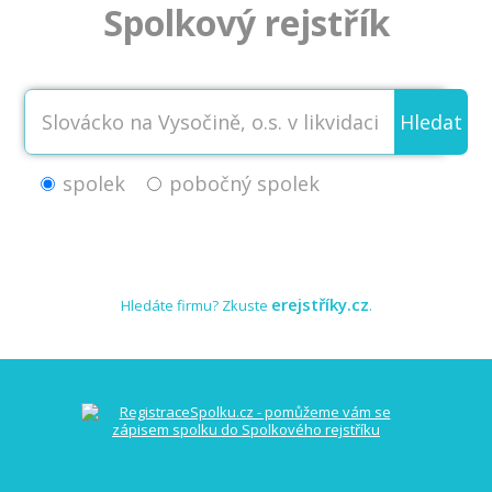
Spolkový rejstřík
Hledat
spolek
pobočný spolek
erejstříky.cz
Hledáte firmu? Zkuste
.