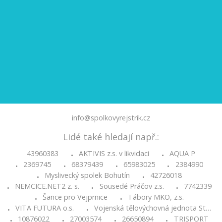
info@spolkovyrejstrik.cz
Lidé také hledají např.:
43960383
AKTIVIS z.s. v likvidaci
AQUA P
•
•
2369745
68379439
65983025
2384990
•
•
•
•
Myslivecký spolek Bohutín
42726018
•
•
NEMCICE.NET2 z. s.
Sousedé Práčov z.s.
7742339
•
•
•
Šance pro Vejprnice
Tábory MKO, z.s.
•
•
VITA FUTURA o.s.
Vojenská tělovýchovná jednota St…
•
•
10876022
27003574
26650894
TRISPORT
•
•
•
•