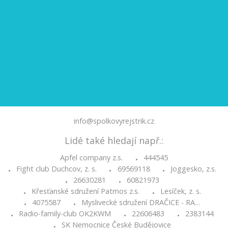
info@spolkovyrejstrik.cz
Lidé také hledají např.:
Apfel company z.s.
444545
•
Fight club Duchcov, z. s.
69569118
Joggesko, z.s.
•
•
•
26630281
60821973
•
•
Křesťanské sdružení Patmos z.s.
Lesíček, z. s.
•
•
4075587
Myslivecké sdružení DRAČICE - RA…
•
•
Radio-family-club OK2KWM
22606483
2383144
•
•
•
SK Nemocnice České Budějovice
•