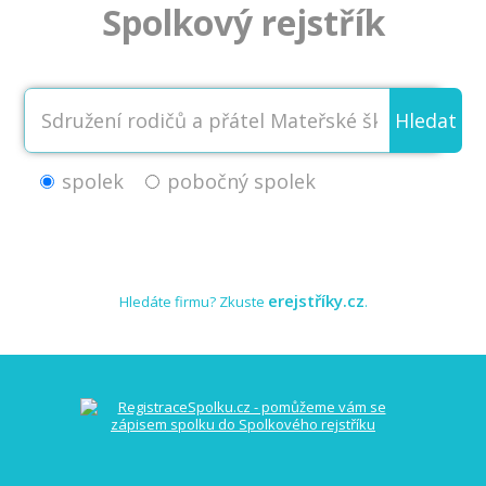
Spolkový rejstřík
Hledat
spolek
pobočný spolek
erejstříky.cz
Hledáte firmu? Zkuste
.