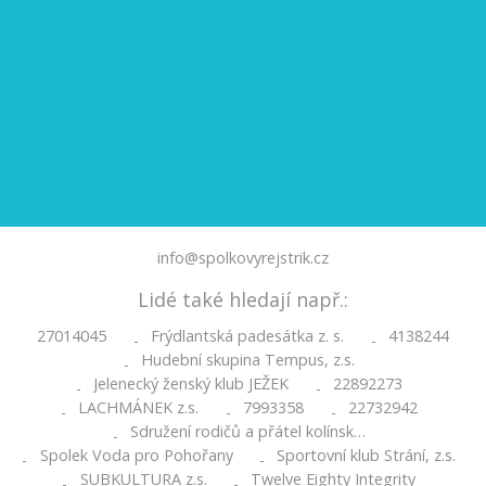
info@spolkovyrejstrik.cz
Lidé také hledají např.:
27014045
Frýdlantská padesátka z. s.
4138244
-
-
Hudební skupina Tempus, z.s.
-
Jelenecký ženský klub JEŽEK
22892273
-
-
LACHMÁNEK z.s.
7993358
22732942
-
-
-
Sdružení rodičů a přátel kolínsk…
-
Spolek Voda pro Pohořany
Sportovní klub Strání, z.s.
-
-
SUBKULTURA z.s.
Twelve Eighty Integrity
-
-