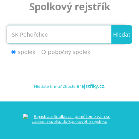
Spolkový rejstřík
Hledat
spolek
pobočný spolek
erejstříky.cz
Hledáte firmu? Zkuste
.