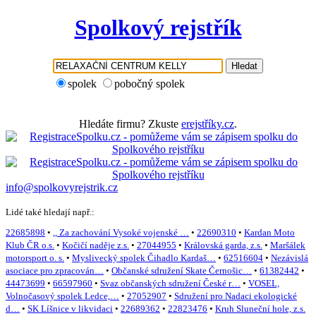
Spolkový rejstřík
Hledat
spolek
pobočný spolek
Hledáte firmu? Zkuste
erejstříky.cz
.
info@spolkovyrejstrik.cz
Lidé také hledají např.:
22685898
•
,, Za zachování Vysoké vojenské …
•
22690310
•
Kardan Moto
Klub ČR o.s.
•
Kočičí naděje z.s.
•
27044955
•
Královská garda, z.s.
•
Maršálek
motorsport o. s.
•
Myslivecký spolek Čihadlo Kardaš…
•
62516604
•
Nezávislá
asociace pro zpracován…
•
Občanské sdružení Skate Černošic…
•
61382442
•
44473699
•
66597960
•
Svaz občanských sdružení České r…
•
VOSEL,
Volnočasový spolek Ledce,…
•
27052907
•
Sdružení pro Nadaci ekologické
d…
•
SK Líšnice v likvidaci
•
22689362
•
22823476
•
Kruh Sluneční hole, z.s.