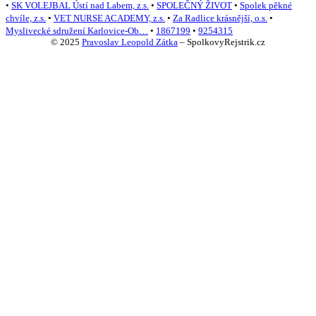
•
SK VOLEJBAL Ústí nad Labem, z.s.
•
SPOLEČNÝ ŽIVOT
•
Spolek pěkné
chvíle, z.s.
•
VET NURSE ACADEMY, z.s.
•
Za Radlice krásnější, o.s.
•
Myslivecké sdružení Karlovice-Ob…
•
1867199
•
9254315
© 2025
Pravoslav Leopold Zátka
–
SpolkovyRejstrik.cz