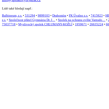
Lidé také hledají např.:
Balbineum, z.s.
•
531294
•
9899103
•
Drahomíra
•
FK Úvalno z.s.
•
7415923
•
HB
z.s.
•
Společnost přátel Gymnázia Dr. J…
•
Spolek na ochranu zvířat Varnsdo…
•
75037718
•
Myslivecký spolek CHLUMANY-KOŽLÍ
•
1959671
•
26635224
•
6