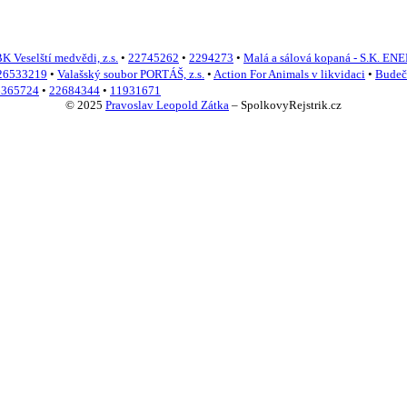
K Veselští medvědi, z.s.
•
22745262
•
2294273
•
Malá a sálová kopaná - S.K. E
26533219
•
Valašský soubor PORTÁŠ, z.s.
•
Action For Animals v likvidaci
•
Budeč
6365724
•
22684344
•
11931671
© 2025
Pravoslav Leopold Zátka
–
SpolkovyRejstrik.cz