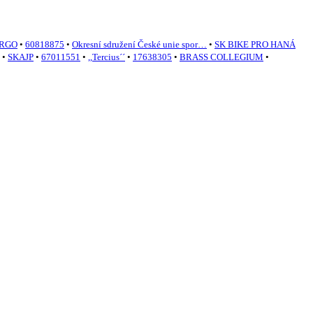
NERGO
•
60818875
•
Okresní sdružení České unie spor…
•
SK BIKE PRO HANÁ
•
SKAJP
•
67011551
•
,,Tercius´´
•
17638305
•
BRASS COLLEGIUM
•