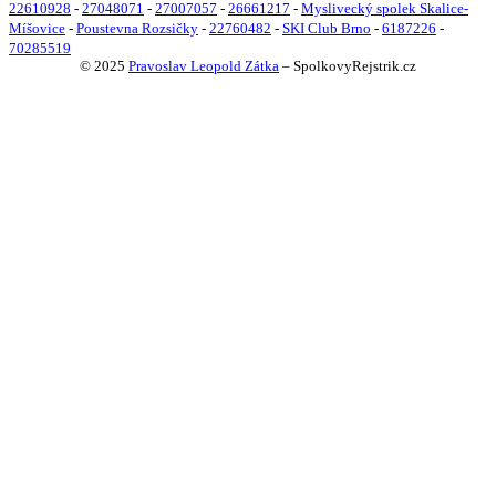
22610928
-
27048071
-
27007057
-
26661217
-
Myslivecký spolek Skalice-
Míšovice
-
Poustevna Rozsičky
-
22760482
-
SKI Club Brno
-
6187226
-
70285519
© 2025
Pravoslav Leopold Zátka
–
SpolkovyRejstrik.cz