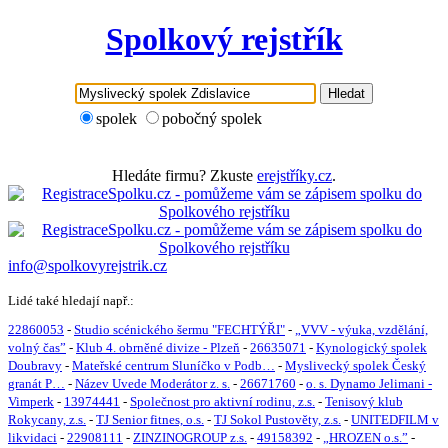
Spolkový rejstřík
Hledat
spolek
pobočný spolek
Hledáte firmu? Zkuste
erejstříky.cz
.
info@spolkovyrejstrik.cz
Lidé také hledají např.:
22860053
-
Studio scénického šermu "FECHTÝŘI"
-
„VVV - výuka, vzdělání,
volný čas”
-
Klub 4. obrněné divize - Plzeň
-
26635071
-
Kynologický spolek
Doubravy
-
Mateřské centrum Sluníčko v Podb…
-
Myslivecký spolek Český
granát P…
-
Název Uvede Moderátor z. s.
-
26671760
-
o. s. Dynamo Jelimani -
Vimperk
-
13974441
-
Společnost pro aktivní rodinu, z.s.
-
Tenisový klub
Rokycany, z.s.
-
TJ Senior fitnes, o.s.
-
TJ Sokol Pustověty, z.s.
-
UNITEDFILM v
likvidaci
-
22908111
-
ZINZINOGROUP z.s.
-
49158392
-
„HROZEN o.s.”
-