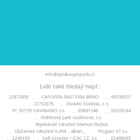
info@spolkovyrejstrik.cz
Lidé také hledají např.:
22872850
CAPOEIRA RASTEIRA BRNO
60336331
-
-
22732675
Divadlo Stodola, z. s.
-
-
FC INTER HAVRANÍKY z.s.
65891546
26576244
-
-
-
Květinový park osobností, z.s.
-
Myslivecké sdružení Mamutí Bučina
-
Občanské sdružení ILIRIA - albán…
Progast 97 z.s.
-
-
2240165
SaR Ústecko / JCAC CZ, z.s.
22498095
-
-
-