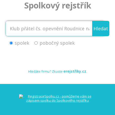
Spolkový rejstřík
Hledat
spolek
pobočný spolek
erejstříky.cz
Hledáte firmu? Zkuste
.