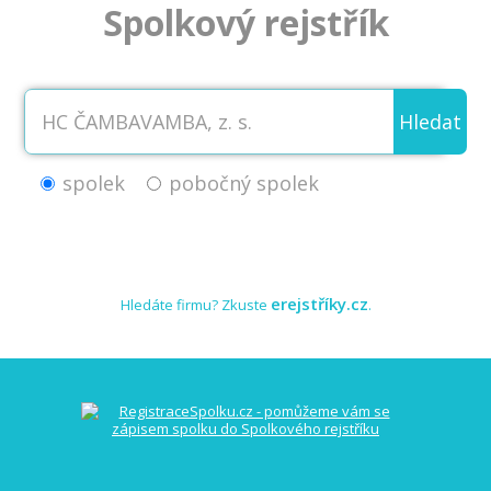
Spolkový rejstřík
Hledat
spolek
pobočný spolek
erejstříky.cz
Hledáte firmu? Zkuste
.