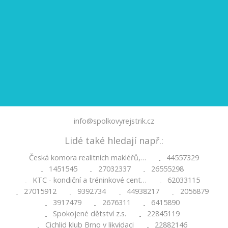
info@spolkovyrejstrik.cz
Lidé také hledají např.:
Česká komora realitních makléřů,…
44557329
-
1451545
27032337
26555298
-
-
-
KTC - kondiční a tréninkové cent…
62033115
-
-
27015912
9392734
44938217
2056879
-
-
-
-
3917479
2676311
6415890
-
-
-
Spokojené dětství z.s.
22845119
-
-
Cichlid klub Brno v likvidaci
22882146
-
-