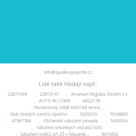
info@spolkovyrejstrik.cz
Lidé také hledají např.:
22877436
22815147
Arcanum Regulus Decem z.s.
-
-
AUTO RC CHEB
6622178
-
-
Horolezecký oddíl AVATAR Krnov, …
-
Klub českých turistů Opočno
5039355
75108861
-
-
-
47367784
Občanské sdružení Jornada
1630334
-
-
-
Sdružení orlovských občanů SOO
-
Sdružení rodičů při ZŠ v Masaryk…
9074562
-
-