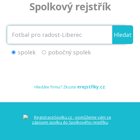
Spolkový rejstřík
Hledat
spolek
pobočný spolek
erejstříky.cz
Hledáte firmu? Zkuste
.