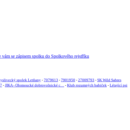
yslivecký spolek Letňany
-
7079613
-
7901950
-
27009793
-
SK Wild Sabres
7
-
JIKA - Olomoucké dobrovolnické c…
-
Klub rozumných babiček
-
Létající psi