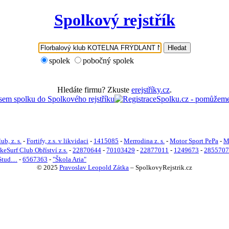
Spolkový rejstřík
Hledat
spolek
pobočný spolek
Hledáte firmu? Zkuste
erejstříky.cz
.
b, z. s.
-
Fortify, z.s. v likvidaci
-
1415085
-
Merrodina z. s.
-
Motor Sport PePa
-
M
eSurf Club Obříství z.s.
-
22870644
-
70103429
-
22877011
-
1249673
-
2855707
 Stud…
-
6567363
-
"Škola Aria"
© 2025
Pravoslav Leopold Zátka
–
SpolkovyRejstrik.cz