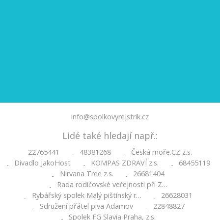
info@spolkovyrejstrik.cz
Lidé také hledají např.:
22765441
48381268
Česká moře.CZ z.s.
-
-
Divadlo JakoHost
KOMPAS ZDRAVÍ z.s.
68455119
-
-
-
Nirvana Tree z.s.
26681404
-
-
Rada rodičovské veřejnosti při Z…
-
Rybářský spolek Malý pištínský r…
26628031
-
-
Sdružení přátel piva Adamov
22848827
-
-
Spolek FG Slavia Praha, z.s.
-