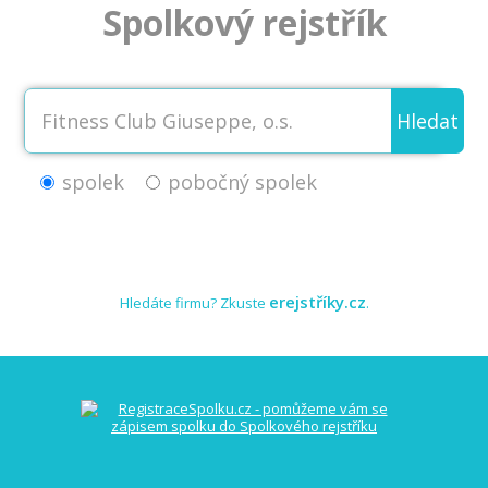
Spolkový rejstřík
Hledat
spolek
pobočný spolek
erejstříky.cz
Hledáte firmu? Zkuste
.