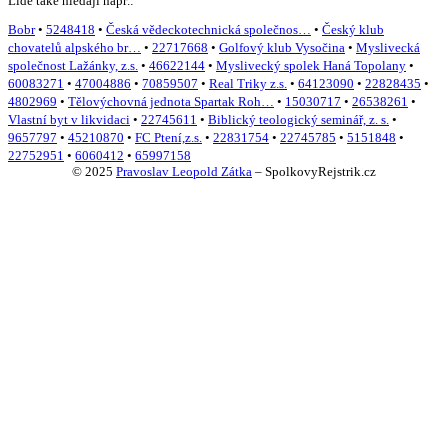
Lidé také hledají např.:
Bobr
•
5248418
•
Česká vědeckotechnická společnos…
•
Český klub
chovatelů alpského br…
•
22717668
•
Golfový klub Vysočina
•
Myslivecká
společnost Lažánky, z.s.
•
46622144
•
Myslivecký spolek Haná Topolany
•
60083271
•
47004886
•
70859507
•
Real Triky z.s.
•
64123090
•
22828435
•
4802969
•
Tělovýchovná jednota Spartak Roh…
•
15030717
•
26538261
•
Vlastní byt v likvidaci
•
22745611
•
Biblický teologický seminář, z. s.
•
9657797
•
45210870
•
FC Ptení,z.s.
•
22831754
•
22745785
•
5151848
•
22752951
•
6060412
•
65997158
© 2025
Pravoslav Leopold Zátka
–
SpolkovyRejstrik.cz