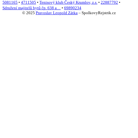
5081165
•
4711505
•
Tenisový klub Český Krumlov, z.s.
•
22887792
•
Sdružení majitelů bytů čp. 638 a…
•
69890234
© 2025
Pravoslav Leopold Zátka
–
SpolkovyRejstrik.cz