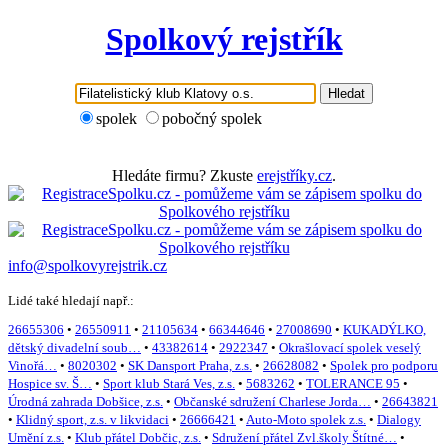
Spolkový rejstřík
Hledat
spolek
pobočný spolek
Hledáte firmu? Zkuste
erejstříky.cz
.
info@spolkovyrejstrik.cz
Lidé také hledají např.:
26655306
•
26550911
•
21105634
•
66344646
•
27008690
•
KUKADÝLKO,
dětský divadelní soub…
•
43382614
•
2922347
•
Okrašlovací spolek veselý
Vinořá…
•
8020302
•
SK Dansport Praha, z.s.
•
26628082
•
Spolek pro podporu
Hospice sv. Š…
•
Sport klub Stará Ves, z.s.
•
5683262
•
TOLERANCE 95
•
Úrodná zahrada Dobšice, z.s.
•
Občanské sdružení Charlese Jorda…
•
26643821
•
Klidný sport, z.s. v likvidaci
•
26666421
•
Auto-Moto spolek z.s.
•
Dialogy
Umění z.s.
•
Klub přátel Dobčic, z.s.
•
Sdružení přátel Zvl.školy Štítné…
•