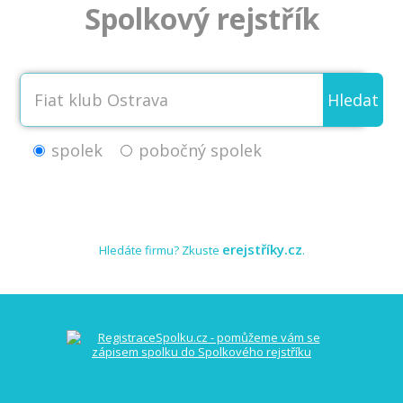
Spolkový rejstřík
Hledat
spolek
pobočný spolek
erejstříky.cz
Hledáte firmu? Zkuste
.