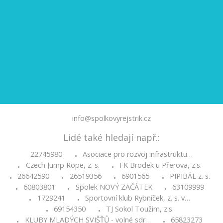
info@spolkovyrejstrik.cz
Lidé také hledají např.:
22745980
Asociace pro rozvoj infrastruktu…
•
Czech Jump Rope, z. s.
FK Brodek u Přerova, z.s.
•
•
26642590
26519356
6901565
PIPIBÁL z. s.
•
•
•
•
60803801
Spolek NOVÝ ZAČÁTEK
63109999
•
•
•
1729241
Sportovní klub Rybníček, z. s. v…
•
•
69154350
TJ Sokol Toužim, z.s.
•
•
KLUBY MLADÝCH SVIŠŤŮ - volné sdr…
65823273
•
•