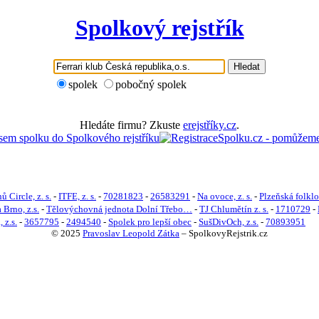
Spolkový rejstřík
Hledat
spolek
pobočný spolek
Hledáte firmu? Zkuste
erejstříky.cz
.
ů Circle, z. s.
-
ITFE, z. s.
-
70281823
-
26583291
-
Na ovoce, z. s.
-
Plzeňská folklor
 Brno, z.s.
-
Tělovýchovná jednota Dolní Třebo…
-
TJ Chlumětín z. s.
-
1710729
-
 z.s.
-
3657795
-
2494540
-
Spolek pro lepší obec
-
SušDivOch, z.s.
-
70893951
© 2025
Pravoslav Leopold Zátka
–
SpolkovyRejstrik.cz