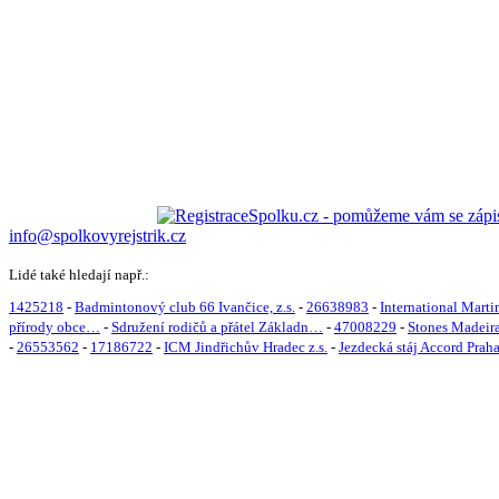
info@spolkovyrejstrik.cz
Lidé také hledají např.:
1425218
-
Badmintonový club 66 Ivančice, z.s.
-
26638983
-
International Martin
přírody obce…
-
Sdružení rodičů a přátel Základn…
-
47008229
-
Stones Madeira
-
26553562
-
17186722
-
ICM Jindřichův Hradec z.s.
-
Jezdecká stáj Accord Praha,