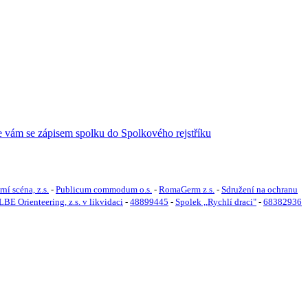
ní scéna, z.s.
-
Publicum commodum o.s.
-
RomaGerm z.s.
-
Sdružení na ochranu
LBE Orienteering, z.s. v likvidaci
-
48899445
-
Spolek ,,Rychlí draci"
-
68382936