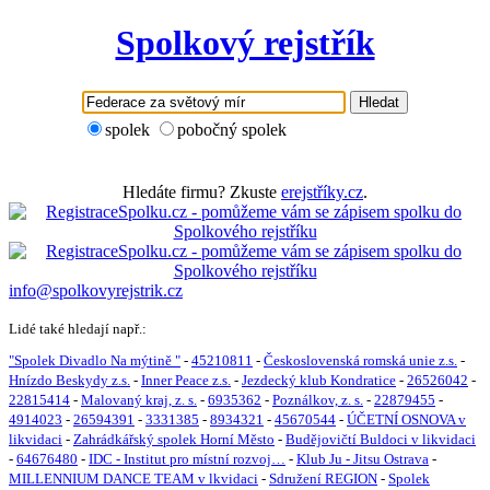
Spolkový rejstřík
Hledat
spolek
pobočný spolek
Hledáte firmu? Zkuste
erejstříky.cz
.
info@spolkovyrejstrik.cz
Lidé také hledají např.:
"Spolek Divadlo Na mýtině "
-
45210811
-
Československá romská unie z.s.
-
Hnízdo Beskydy z.s.
-
Inner Peace z.s.
-
Jezdecký klub Kondratice
-
26526042
-
22815414
-
Malovaný kraj, z. s.
-
6935362
-
Poználkov, z. s.
-
22879455
-
4914023
-
26594391
-
3331385
-
8934321
-
45670544
-
ÚČETNÍ OSNOVA v
likvidaci
-
Zahrádkářský spolek Horní Město
-
Budějovičtí Buldoci v likvidaci
-
64676480
-
IDC - Institut pro místní rozvoj…
-
Klub Ju - Jitsu Ostrava
-
MILLENNIUM DANCE TEAM v lkvidaci
-
Sdružení REGION
-
Spolek