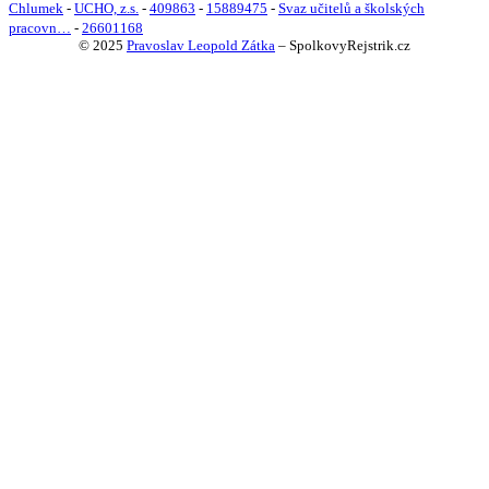
Chlumek
-
UCHO, z.s.
-
409863
-
15889475
-
Svaz učitelů a školských
pracovn…
-
26601168
© 2025
Pravoslav Leopold Zátka
–
SpolkovyRejstrik.cz