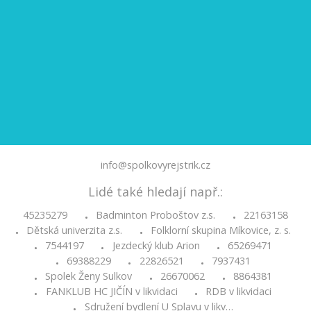
info@spolkovyrejstrik.cz
Lidé také hledají např.:
45235279
Badminton Proboštov z.s.
22163158
•
•
Dětská univerzita z.s.
Folklorní skupina Míkovice, z. s.
•
•
7544197
Jezdecký klub Arion
65269471
•
•
•
69388229
22826521
7937431
•
•
•
Spolek Ženy Sulkov
26670062
8864381
•
•
•
FANKLUB HC JIČÍN v likvidaci
RDB v likvidaci
•
•
Sdružení bydlení U Splavu v likv…
•