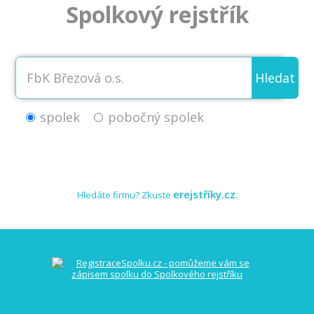
Spolkový rejstřík
Hledat
spolek
pobočný spolek
erejstříky.cz
Hledáte firmu? Zkuste
.