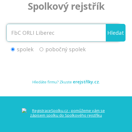
Spolkový rejstřík
Hledat
spolek
pobočný spolek
erejstříky.cz
Hledáte firmu? Zkuste
.