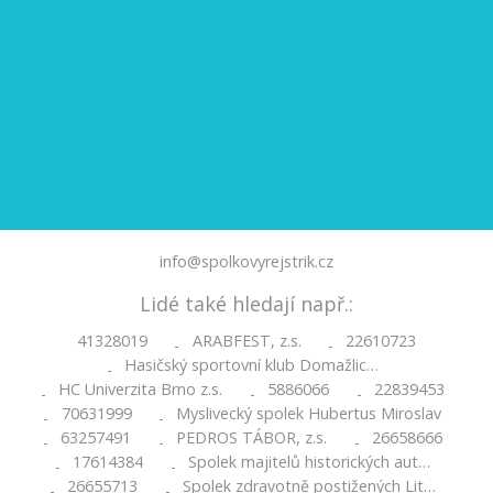
info@spolkovyrejstrik.cz
Lidé také hledají např.:
41328019
ARABFEST, z.s.
22610723
-
-
Hasičský sportovní klub Domažlic…
-
HC Univerzita Brno z.s.
5886066
22839453
-
-
-
70631999
Myslivecký spolek Hubertus Miroslav
-
-
63257491
PEDROS TÁBOR, z.s.
26658666
-
-
-
17614384
Spolek majitelů historických aut…
-
-
26655713
Spolek zdravotně postižených Lit…
-
-