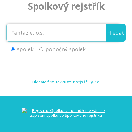
Spolkový rejstřík
Hledat
spolek
pobočný spolek
erejstříky.cz
Hledáte firmu? Zkuste
.