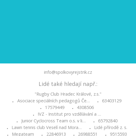
info@spolkovyrejstrik.cz
Lidé také hledají např.:
"Rugby Club Hradec Králové, z.s."
Asociace speciálních pedagogů Če…
63403129
•
•
17579449
4308506
•
•
IVZ - Institut pro vzdělávání a …
•
Junior Cyclocross Team o.s. v li…
65792840
•
•
Lawn tennis club Veselí nad Mora…
Lidé přírodě z. s.
•
•
Megateam
22846913
26988551
9515593
•
•
•
•