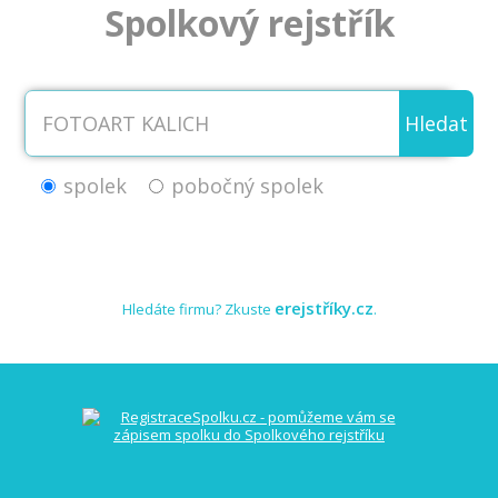
Spolkový rejstřík
Hledat
spolek
pobočný spolek
erejstříky.cz
Hledáte firmu? Zkuste
.