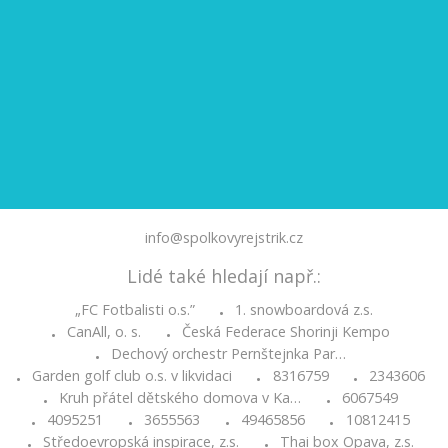
info@spolkovyrejstrik.cz
Lidé také hledají např.:
„FC Fotbalisti o.s.”
1. snowboardová z.s.
•
CanAll, o. s.
Česká Federace Shorinji Kempo
•
•
Dechový orchestr Pernštejnka Par…
•
Garden golf club o.s. v likvidaci
8316759
2343606
•
•
•
Kruh přátel dětského domova v Ka…
6067549
•
•
4095251
3655563
49465856
10812415
•
•
•
•
Středoevropská inspirace, z.s.
Thai box Opava, z.s.
•
•