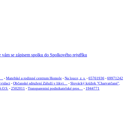
 …
-
Mateřské a rodinné centrum Homole
-
Na louce, z. s.
-
65761936
-
69971242
kvidaci
-
Občanské sdružení Záluží v likvi…
-
Slovácký krúžek "Charvatčané",
S.O.S.
-
2502011
-
Transparentní podnikatelské pros…
-
1944771