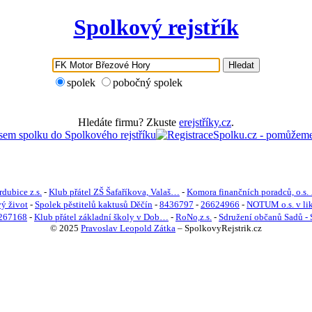
Spolkový rejstřík
Hledat
spolek
pobočný spolek
Hledáte firmu? Zkuste
erejstříky.cz
.
dubice z.s.
-
Klub přátel ZŠ Šafaříkova, Valaš…
-
Komora finančních poradců, o.s.
vý život
-
Spolek pěstitelů kaktusů Děčín
-
8436797
-
26624966
-
NOTUM o.s. v li
267168
-
Klub přátel základní školy v Dob…
-
RoNo,z.s.
-
Sdružení občanů Sadů - 
© 2025
Pravoslav Leopold Zátka
–
SpolkovyRejstrik.cz