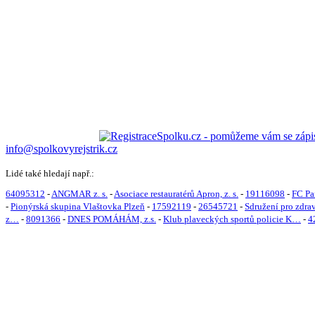
info@spolkovyrejstrik.cz
Lidé také hledají např.:
64095312
-
ANGMAR z. s.
-
Asociace restauratérů Apron, z. s.
-
19116098
-
FC Par
-
Pionýrská skupina Vlaštovka Plzeň
-
17592119
-
26545721
-
Sdružení pro zdra
z…
-
8091366
-
DNES POMÁHÁM, z.s.
-
Klub plaveckých sportů policie K…
-
4