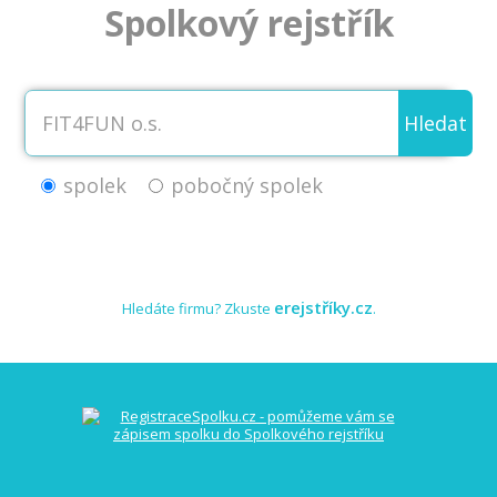
Spolkový rejstřík
Hledat
spolek
pobočný spolek
erejstříky.cz
Hledáte firmu? Zkuste
.