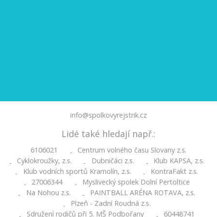
info@spolkovyrejstrik.cz
Lidé také hledají např.:
6106021
Centrum volného času Slovany z.s.
-
Cyklokroužky, z.s.
Dubničáci z.s.
Klub KAPSA, z.s.
-
-
-
Klub vodních sportů Kramolín, z.s.
KontraFakt z.s.
-
-
27006344
Myslivecký spolek Dolní Pertoltice
-
-
Na Nohou z.s.
PAINTBALL ARÉNA ROTAVA, z.s.
-
-
Plzeň - Zadní Roudná z.s.
-
Sdružení rodičů při 5. MŠ Podbořany
60448741
-
-