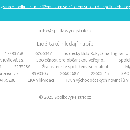
info@spolkovyrejstrik.cz
Lidé také hledají např.:
17293758
6266347
Jezdecký klub Rokytá hafling ran…
-
-
K Králová,z.s.
Společnost pro občanskou veřejno…
Spole
-
-
1
5255236
Živnostenské společenstvo maloob…
My
-
-
-
nalea, z.s.
9990305
26602687
22603417
SPO
-
-
-
-
4179288
EKA v likvidaci
Kruh východočeských novinářů v
-
-
© 2025
SpolkovyRejstrik.cz