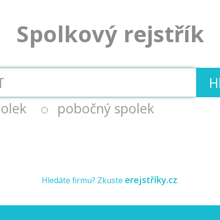
Spolkový rejstřík
H
olek
pobočný spolek
erejstříky.cz
Hledáte firmu? Zkuste
.