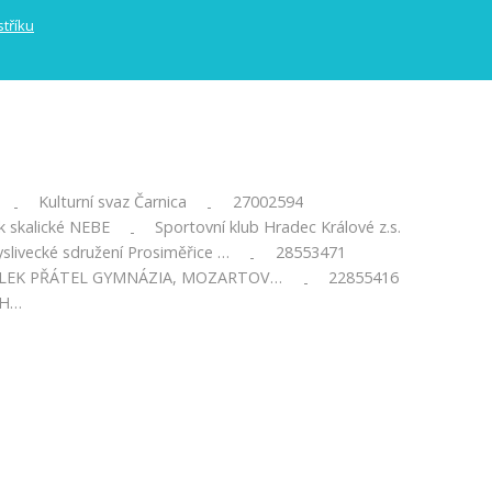
Kulturní svaz Čarnica
27002594
-
-
k skalické NEBE
Sportovní klub Hradec Králové z.s.
-
slivecké sdružení Prosiměřice …
28553471
-
LEK PŘÁTEL GYMNÁZIA, MOZARTOV…
22855416
-
 H…