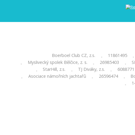
Boerboel Club CZ, z.s.
11861495
-
-
Myslivecký spolek Bělčice, z. s.
26985403
S
-
-
-
StarHill, z.s.
TJ Diváky, z.s.
6088771
-
-
-
Asociace námořních jachtařů
26596474
Bo
-
-
-
1
-