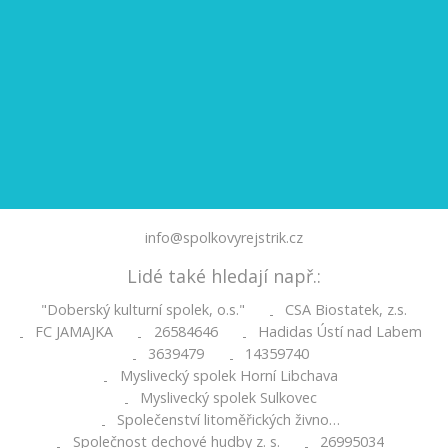
info@spolkovyrejstrik.cz
Lidé také hledají např.:
"Doberský kulturní spolek, o.s."
CSA Biostatek, z.s.
-
FC JAMAJKA
26584646
Hadidas Ústí nad Labem
-
-
-
3639479
14359740
-
-
Myslivecký spolek Horní Libchava
-
Myslivecký spolek Sulkovec
-
Společenství litoměřických živno…
-
Společnost dechové hudby z. s.
26995034
-
-