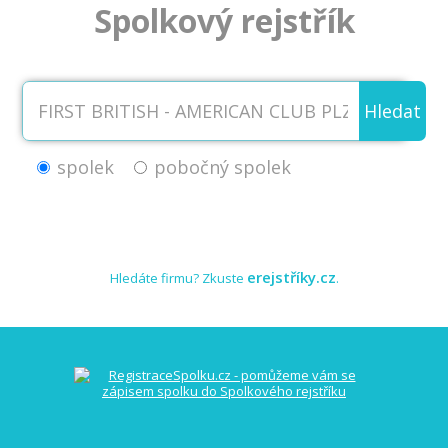
Spolkový rejstřík
Hledat
spolek
pobočný spolek
erejstříky.cz
Hledáte firmu? Zkuste
.