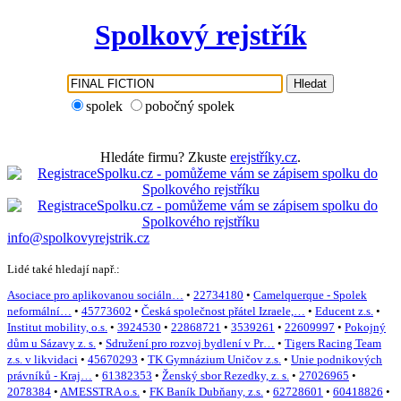
Spolkový rejstřík
Hledat
spolek
pobočný spolek
Hledáte firmu? Zkuste
erejstříky.cz
.
info@spolkovyrejstrik.cz
Lidé také hledají např.:
Asociace pro aplikovanou sociáln…
•
22734180
•
Camelquerque - Spolek
neformální…
•
45773602
•
Česká společnost přátel Izraele,…
•
Educent z.s.
•
Institut mobility, o.s.
•
3924530
•
22868721
•
3539261
•
22609997
•
Pokojný
dům u Sázavy z. s.
•
Sdružení pro rozvoj bydlení v Pr…
•
Tigers Racing Team
z.s. v likvidaci
•
45670293
•
TK Gymnázium Uničov z.s.
•
Unie podnikových
právníků - Kraj…
•
61382353
•
Ženský sbor Rezedky, z. s.
•
27026965
•
2078384
•
AMESSTRA o.s.
•
FK Baník Dubňany, z.s.
•
62728601
•
60418826
•