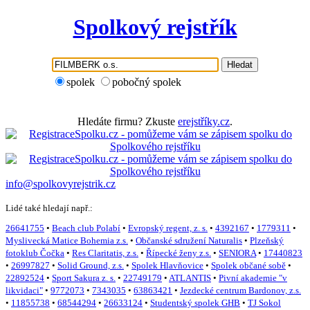
Spolkový rejstřík
Hledat
spolek
pobočný spolek
Hledáte firmu? Zkuste
erejstříky.cz
.
info@spolkovyrejstrik.cz
Lidé také hledají např.:
26641755
•
Beach club Polabí
•
Evropský regent, z. s.
•
4392167
•
1779311
•
Myslivecká Matice Bohemia z.s.
•
Občanské sdružení Naturalis
•
Plzeňský
fotoklub Čočka
•
Res Claritatis, z.s.
•
Řípecké ženy z.s.
•
SENIORA
•
17440823
•
26997827
•
Solid Ground, z.s.
•
Spolek Hlavňovice
•
Spolek občané sobě
•
22892524
•
Sport Sakura z. s.
•
22749179
•
ATLANTIS
•
Pivní akademie "v
likvidaci"
•
9772073
•
7343035
•
63863421
•
Jezdecké centrum Bardonov, z.s.
•
11855738
•
68544294
•
26633124
•
Studentský spolek GHB
•
TJ Sokol