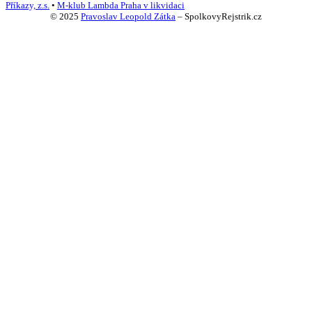
Příkazy, z.s.
•
M-klub Lambda Praha v likvidaci
© 2025
Pravoslav Leopold Zátka
–
SpolkovyRejstrik.cz