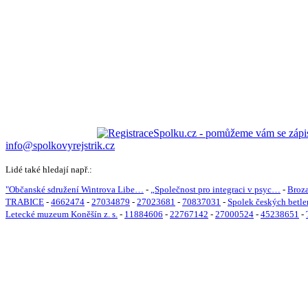
info@spolkovyrejstrik.cz
Lidé také hledají např.:
"Občanské sdružení Wintrova Libe…
-
„Společnost pro integraci v psyc…
-
Broza
TRABICE
-
4662474
-
27034879
-
27023681
-
70837031
-
Spolek českých betlem
Letecké muzeum Koněšín z. s.
-
11884606
-
22767142
-
27000524
-
45238651
-