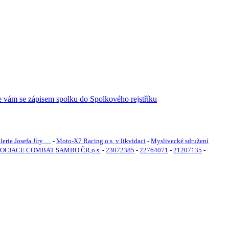
erie Josefa Jíry …
-
Moto-X7 Racing o.s. v likvidaci
-
Myslivecké sdružení
OCIACE COMBAT SAMBO ČR,o.s.
-
23072385
-
22764071
-
21207135
-