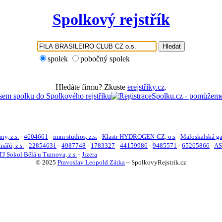
Spolkový rejstřík
Hledat
spolek
pobočný spolek
Hledáte firmu? Zkuste
erejstříky.cz
.
ny, z.s.
-
4604661
-
imm studios, z.s.
-
Klastr HYDROGEN-CZ, o.s
-
Maloskalská gal
ářů, z.s.
-
22854631
-
4987748
-
1783327
-
44159986
-
9485571
-
65265866
-
AS
TJ Sokol Bělá u Turnova, z.s.
-
Jizera
© 2025
Pravoslav Leopold Zátka
–
SpolkovyRejstrik.cz