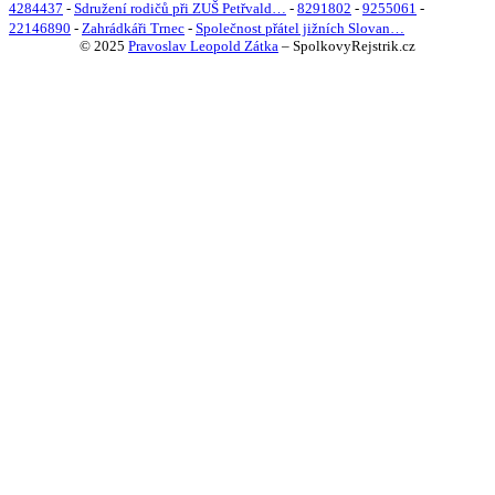
4284437
-
Sdružení rodičů při ZUŠ Petřvald…
-
8291802
-
9255061
-
22146890
-
Zahrádkáři Trnec
-
Společnost přátel jižních Slovan…
© 2025
Pravoslav Leopold Zátka
–
SpolkovyRejstrik.cz