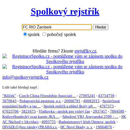
Spolkový rejstřík
Hledat
spolek
pobočný spolek
Hledáte firmu? Zkuste
erejstříky.cz
.
info@spolkovyrejstrik.cz
Lidé také hledají např.:
“Klíček”
-
Czech China Friendship Associati…
-
27005241
-
43754759
-
5070643
-
Pedagogická agentura, o.s.
-
26666791
-
46682015
-
Společnost
populární hudby a jaz…
-
Spolek rodičů a přátel školy při…
-
4767373
-
67025706
-
5821673
-
Vlaštovka - spolek pro volný čas
-
2937417
-
7804580
-
Královéhradecký svaz karate JKA …
-
Sdružení VBJ, Jerevanská 2599 - …
-
SK
AC Náchod v likvidaci
-
4093755
-
Badmintonový klub Ostrava, spolek
-
DIVADLO (bez záruky) PRAHA z.s.
-
HC Nové Hrady, o. s.
-
19064870
-