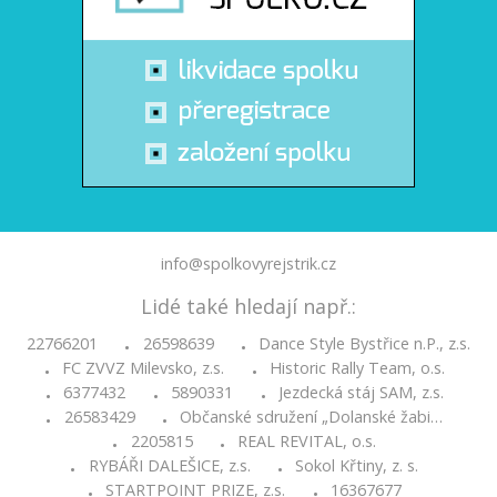
info@spolkovyrejstrik.cz
Lidé také hledají např.:
22766201
26598639
Dance Style Bystřice n.P., z.s.
•
•
FC ZVVZ Milevsko, z.s.
Historic Rally Team, o.s.
•
•
6377432
5890331
Jezdecká stáj SAM, z.s.
•
•
•
26583429
Občanské sdružení „Dolanské žabi…
•
•
2205815
REAL REVITAL, o.s.
•
•
RYBÁŘI DALEŠICE, z.s.
Sokol Křtiny, z. s.
•
•
STARTPOINT PRIZE, z.s.
16367677
•
•