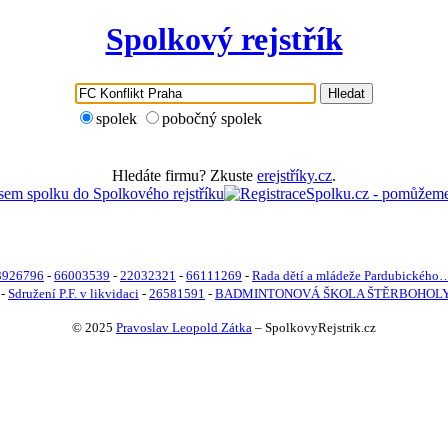
Spolkový rejstřík
Hledat
spolek
pobočný spolek
Hledáte firmu? Zkuste
erejstříky.cz
.
3926796
-
66003539
-
22032321
-
66111269
-
Rada dětí a mládeže Pardubického
-
Sdružení P.F. v likvidaci
-
26581591
-
BADMINTONOVÁ ŠKOLA ŠTĚRBOHOLY 
© 2025
Pravoslav Leopold Zátka
–
SpolkovyRejstrik.cz