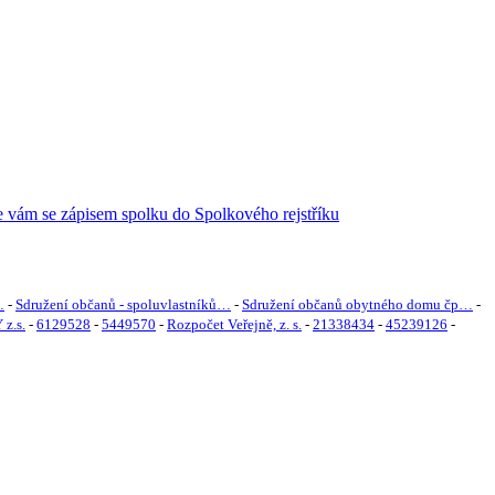
…
-
Sdružení občanů - spoluvlastníků…
-
Sdružení občanů obytného domu čp…
-
z.s.
-
6129528
-
5449570
-
Rozpočet Veřejně, z. s.
-
21338434
-
45239126
-