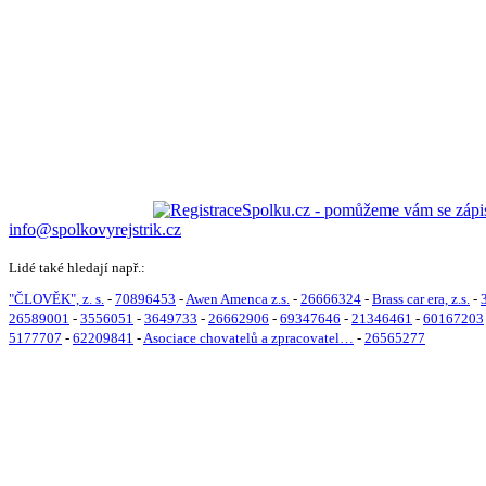
info@spolkovyrejstrik.cz
Lidé také hledají např.:
"ČLOVĚK", z. s.
-
70896453
-
Awen Amenca z.s.
-
26666324
-
Brass car era, z.s.
-
26589001
-
3556051
-
3649733
-
26662906
-
69347646
-
21346461
-
60167203
5177707
-
62209841
-
Asociace chovatelů a zpracovatel…
-
26565277