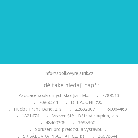
info@spolkovyrejstrik.cz
Lidé také hledají např.:
Asociace soukromých škol Jižní M…
7789513
•
70866511
DEBACONE z.s.
•
•
Hudba Praha Band, z. s.
22832807
60064463
•
•
•
1821474
Mraveniště - Dětská skupina, z. s.
•
•
48460206
3698360
•
•
Sdružení pro přeložku a výstavbu…
•
SK SÁLOVKA PRACHATICE, z.s.
26678641
•
•