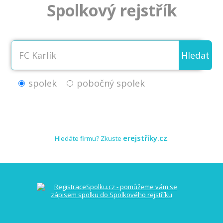
Spolkový rejstřík
Hledat
spolek
pobočný spolek
erejstříky.cz
Hledáte firmu? Zkuste
.