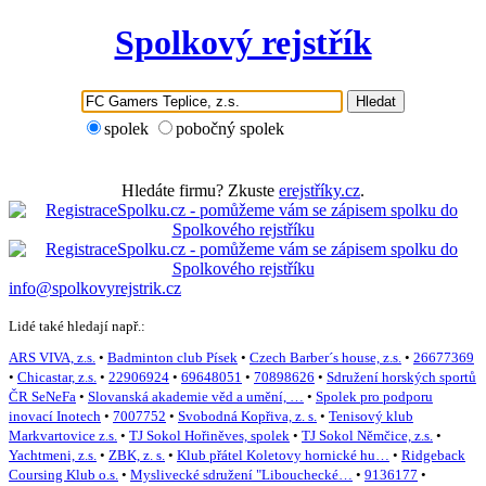
Spolkový rejstřík
Hledat
spolek
pobočný spolek
Hledáte firmu? Zkuste
erejstříky.cz
.
info@spolkovyrejstrik.cz
Lidé také hledají např.:
ARS VIVA, z.s.
•
Badminton club Písek
•
Czech Barber´s house, z.s.
•
26677369
•
Chicastar, z.s.
•
22906924
•
69648051
•
70898626
•
Sdružení horských sportů
ČR SeNeFa
•
Slovanská akademie věd a umění, …
•
Spolek pro podporu
inovací Inotech
•
7007752
•
Svobodná Kopřiva, z. s.
•
Tenisový klub
Markvartovice z.s.
•
TJ Sokol Hořiněves, spolek
•
TJ Sokol Němčice, z.s.
•
Yachtmeni, z.s.
•
ZBK, z. s.
•
Klub přátel Koletovy hornické hu…
•
Ridgeback
Coursing Klub o.s.
•
Myslivecké sdružení "Libouchecké…
•
9136177
•