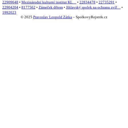
22909648
•
Mezinárodní kulturní institut KL…
•
22834478
•
22735291
•
22904204
•
8177562
•
Zámeček dětem
•
Jihlavský spolek na ochranu zvíř…
•
1992023
© 2025
Pravoslav Leopold Zátka
–
SpolkovyRejstrik.cz