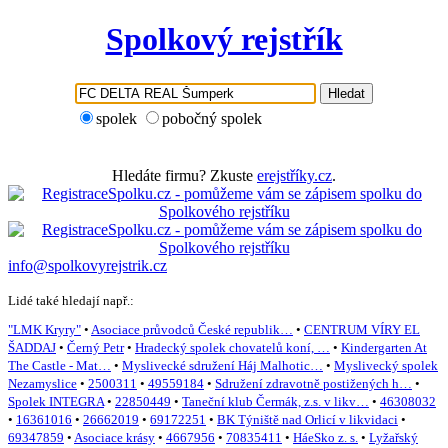
Spolkový rejstřík
Hledat
spolek
pobočný spolek
Hledáte firmu? Zkuste
erejstříky.cz
.
info@spolkovyrejstrik.cz
Lidé také hledají např.:
"LMK Kryry"
•
Asociace průvodců České republik…
•
CENTRUM VÍRY EL
ŠADDAJ
•
Černý Petr
•
Hradecký spolek chovatelů koní, …
•
Kindergarten At
The Castle - Mat…
•
Myslivecké sdružení Háj Malhotic…
•
Myslivecký spolek
Nezamyslice
•
2500311
•
49559184
•
Sdružení zdravotně postižených h…
•
Spolek INTEGRA
•
22850449
•
Taneční klub Čermák, z.s. v likv…
•
46308032
•
16361016
•
26662019
•
69172251
•
BK Týniště nad Orlicí v likvidaci
•
69347859
•
Asociace krásy
•
4667956
•
70835411
•
HáeSko z. s.
•
Lyžařský