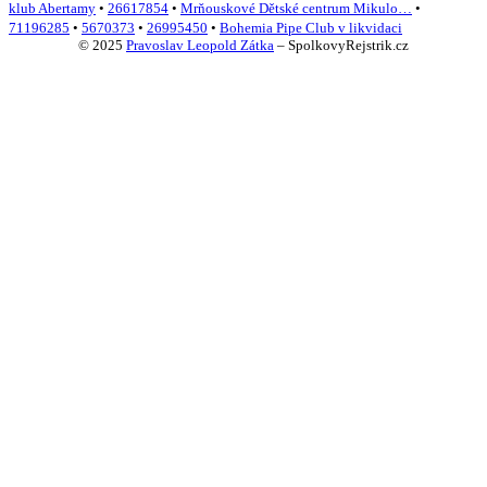
klub Abertamy
•
26617854
•
Mrňouskové Dětské centrum Mikulo…
•
71196285
•
5670373
•
26995450
•
Bohemia Pipe Club v likvidaci
© 2025
Pravoslav Leopold Zátka
–
SpolkovyRejstrik.cz