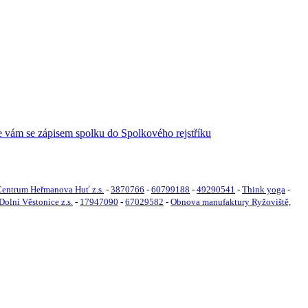
entrum Heřmanova Huť z.s.
-
3870766
-
60799188
-
49290541
-
Think yoga
-
Dolní Věstonice z.s.
-
17947090
-
67029582
-
Obnova manufaktury Ryžoviště,