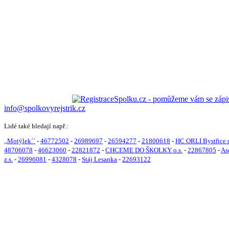
info@spolkovyrejstrik.cz
Lidé také hledají např.:
,,Motýlek´´
-
46772502
-
26989697
-
26594277
-
21800618
-
HC ORLI Bystřice n.
48706078
-
46623060
-
22821872
-
CHCEME DO ŠKOLKY o.s.
-
22867805
-
As
z.s.
-
26996081
-
4328078
-
Stáj Lesanka
-
22693122