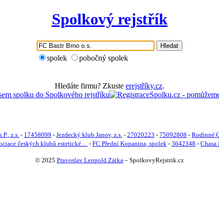
Spolkový rejstřík
Hledat
spolek
pobočný spolek
Hledáte firmu? Zkuste
erejstříky.cz
.
P., z.s.
-
17458099
-
Jezdecký klub Janov, z.s.
-
27020223
-
75092808
-
Rodinné C
ociace českých klubů estetické…
-
FC Přední Kopanina, spolek
-
3642348
-
Chasa 
© 2025
Pravoslav Leopold Zátka
–
SpolkovyRejstrik.cz