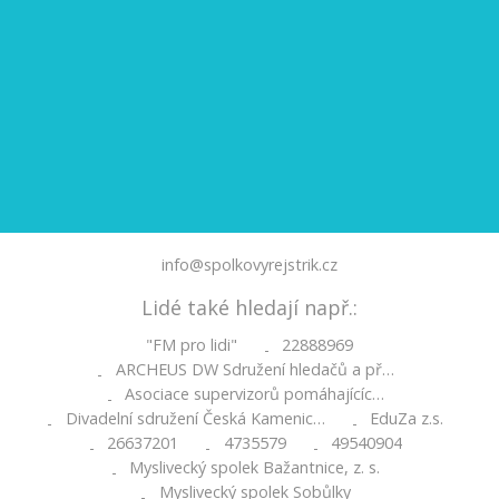
info@spolkovyrejstrik.cz
Lidé také hledají např.:
"FM pro lidi"
22888969
-
ARCHEUS DW Sdružení hledačů a př…
-
Asociace supervizorů pomáhajícíc…
-
Divadelní sdružení Česká Kamenic…
EduZa z.s.
-
-
26637201
4735579
49540904
-
-
-
Myslivecký spolek Bažantnice, z. s.
-
Myslivecký spolek Sobůlky
-