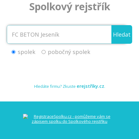
Spolkový rejstřík
Hledat
spolek
pobočný spolek
erejstříky.cz
Hledáte firmu? Zkuste
.