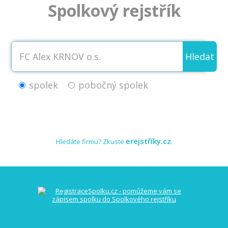
Spolkový rejstřík
Hledat
spolek
pobočný spolek
erejstříky.cz
Hledáte firmu? Zkuste
.