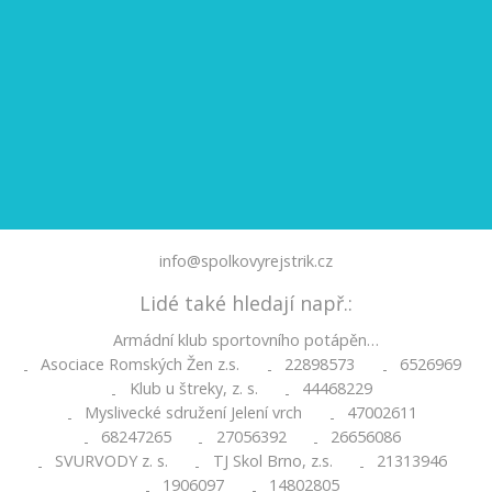
info@spolkovyrejstrik.cz
Lidé také hledají např.:
Armádní klub sportovního potápěn…
Asociace Romských Žen z.s.
22898573
6526969
-
-
-
Klub u štreky, z. s.
44468229
-
-
Myslivecké sdružení Jelení vrch
47002611
-
-
68247265
27056392
26656086
-
-
-
SVURVODY z. s.
TJ Skol Brno, z.s.
21313946
-
-
-
1906097
14802805
-
-