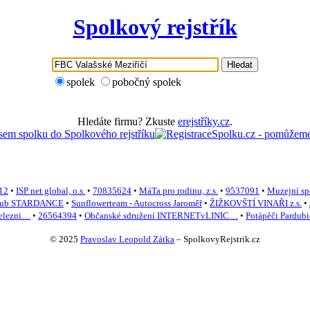
Spolkový rejstřík
Hledat
spolek
pobočný spolek
Hledáte firmu? Zkuste
erejstříky.cz
.
12
•
ISP net global, o.s.
•
70835624
•
MáTa pro rodinu, z.s.
•
9537091
•
Muzejní sp
 klub STARDANCE
•
Sunflowerteam - Autocross Jaroměř
•
ŽIŽKOVŠTÍ VINAŘI z.s.
•
železni…
•
26564394
•
Občanské sdružení INTERNETvLINIC…
•
Potápěči Pardubic
© 2025
Pravoslav Leopold Zátka
–
SpolkovyRejstrik.cz