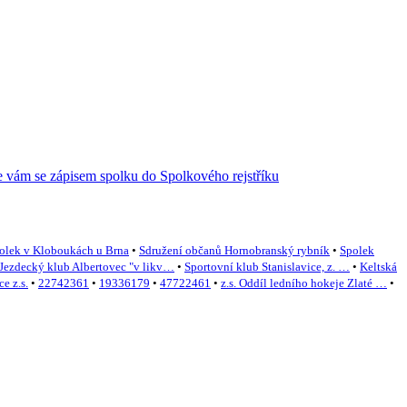
olek v Kloboukách u Brna
•
Sdružení občanů Hornobranský rybník
•
Spolek
Jezdecký klub Albertovec "v likv…
•
Sportovní klub Stanislavice, z. …
•
Keltská
e z.s.
•
22742361
•
19336179
•
47722461
•
z.s. Oddíl ledního hokeje Zlaté …
•