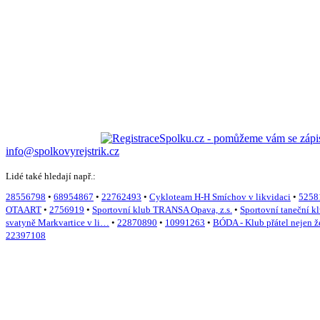
info@spolkovyrejstrik.cz
Lidé také hledají např.:
28556798
•
68954867
•
22762493
•
Cykloteam H-H Smíchov v likvidaci
•
5258
OTAART
•
2756919
•
Sportovní klub TRANSA Opava, z.s.
•
Sportovní taneční
svatyně Markvartice v li…
•
22870890
•
10991263
•
BÓDA - Klub přátel nejen 
22397108