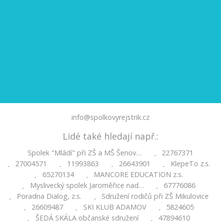
info@spolkovyrejstrik.cz
Lidé také hledají např.:
Spolek "Mládí" při ZŠ a MŠ Šenov…
22767371
-
27004571
11993863
26643901
KlepeTo z.s.
-
-
-
-
65270134
MANCORE EDUCATION z.s.
-
-
Myslivecký spolek Jaroměřice nad…
67776086
-
-
Poradna Dialog, z.s.
Sdružení rodičů při ZŠ Mikulovice
-
-
26609487
SKI KLUB ADAMOV
5824605
-
-
-
ŠEDÁ SKÁLA občanské sdružení
47894610
-
-