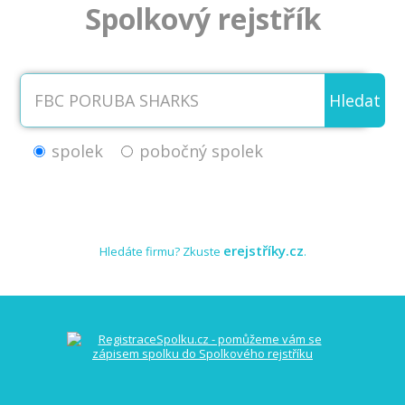
Spolkový rejstřík
Hledat
spolek
pobočný spolek
erejstříky.cz
Hledáte firmu? Zkuste
.