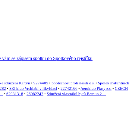
é sdružení Kařtýn
•
9274405
•
Společnost proti násilí o.s.
•
Spolek maturitních
282
•
SKI klub Vrchlabí v likvidaci
•
22742166
•
Aeroklub Plasy z.s.
•
CZECH
d…
•
62931318
•
26982242
•
Sdružení vlastníků bytů Beroun 2…