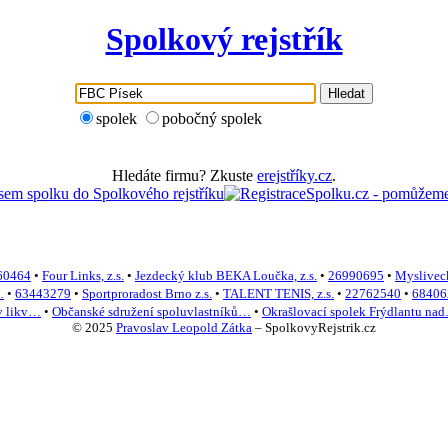
Spolkový rejstřík
Hledat
spolek
pobočný spolek
Hledáte firmu? Zkuste
erejstříky.cz
.
60464
•
Four Links, z.s.
•
Jezdecký klub BEKA Loučka, z.s.
•
26990695
•
Mysliveck
…
•
63443279
•
Sportproradost Brno z.s.
•
TALENT TENIS, z.s.
•
22762540
•
68406
 likv…
•
Občanské sdružení spoluvlastníků…
•
Okrašlovací spolek Frýdlantu na
© 2025
Pravoslav Leopold Zátka
–
SpolkovyRejstrik.cz