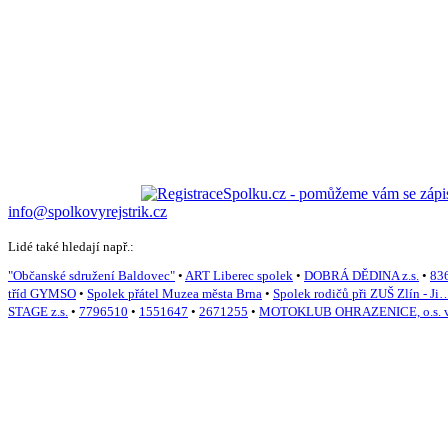
info@spolkovyrejstrik.cz
Lidé také hledají např.:
"Občanské sdružení Baldovec"
•
ART Liberec spolek
•
DOBRÁ DĚDINA z.s.
•
83
tříd GYMSO
•
Spolek přátel Muzea města Brna
•
Spolek rodičů při ZUŠ Zlín - Ji
STAGE z.s.
•
7796510
•
1551647
•
2671255
•
MOTOKLUB OHRAZENICE, o.s. v