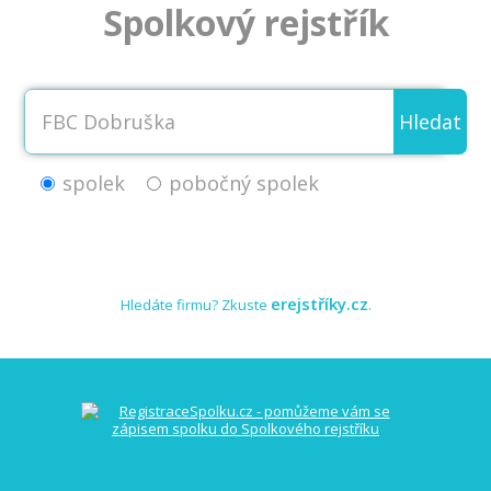
Spolkový rejstřík
Hledat
spolek
pobočný spolek
erejstříky.cz
Hledáte firmu? Zkuste
.