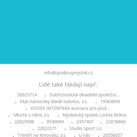
info@spolkovyrejstrik.cz
Lidé také hledají např.:
26623714
Dobřichovická divadelní společno…
•
Klub kanoistiky Baník Sokolov, z.s.
19564899
•
•
KODEX INTERPRAX asociace pro pod…
•
Mluvte s námi, z.s.
Myslivecký spolek Loreta Bolina
•
•
22829598
9549064
2457407
22878866
•
•
•
•
22832271
Studio Sport z.s.
•
•
Trenéři na Krnovsku, z.s.
U nás
26556057
•
•
•