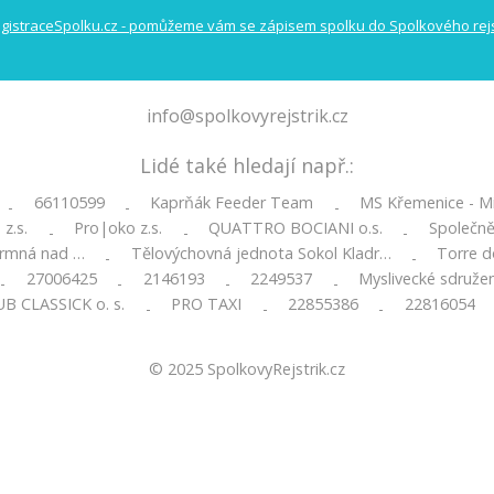
info@spolkovyrejstrik.cz
Lidé také hledají např.:
66110599
Kaprňák Feeder Team
MS Křemenice - Miš
-
-
-
z.s.
Pro|oko z.s.
QUATTRO BOCIANI o.s.
Společně 
-
-
-
ermná nad …
Tělovýchovná jednota Sokol Kladr…
Torre d
-
-
27006425
2146193
2249537
Myslivecké sdruže
-
-
-
-
B CLASSICK o. s.
PRO TAXI
22855386
22816054
-
-
-
© 2025
SpolkovyRejstrik.cz