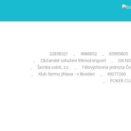
22858521
4986652
65995805
-
-
Občanské sdružení RRmotorsport
OK.NO 
-
-
Šestka sobě, z.s.
Tělovýchovná jednota Č
-
-
Klub šermu Jihlava - v likvidaci
49277260
-
-
POKER CLU
-