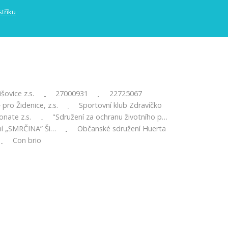
ovice z.s.
27000931
22725067
-
-
pro Židenice, z.s.
Sportovní klub Zdravíčko
-
onate z.s.
"Sdružení za ochranu životního p…
-
ní „SMRČINA” Ši…
Občanské sdružení Huerta
-
Con brio
-