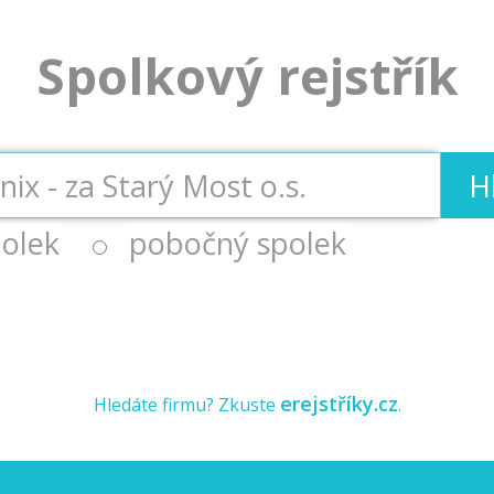
Spolkový rejstřík
H
olek
pobočný spolek
erejstříky.cz
Hledáte firmu? Zkuste
.