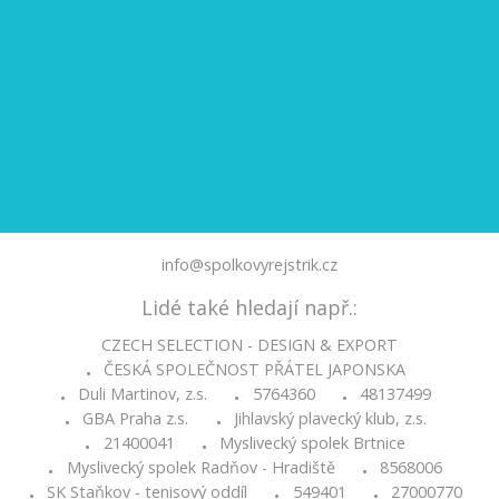
info@spolkovyrejstrik.cz
Lidé také hledají např.:
CZECH SELECTION - DESIGN & EXPORT
ČESKÁ SPOLEČNOST PŘÁTEL JAPONSKA
•
Duli Martinov, z.s.
5764360
48137499
•
•
•
GBA Praha z.s.
Jihlavský plavecký klub, z.s.
•
•
21400041
Myslivecký spolek Brtnice
•
•
Myslivecký spolek Radňov - Hradiště
8568006
•
•
SK Staňkov - tenisový oddíl
549401
27000770
•
•
•