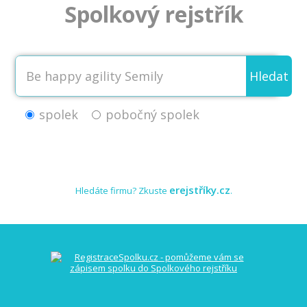
Spolkový rejstřík
Hledat
spolek
pobočný spolek
erejstříky.cz
Hledáte firmu? Zkuste
.