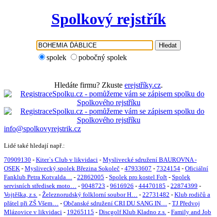
Spolkový rejstřík
Hledat
spolek
pobočný spolek
Hledáte firmu? Zkuste
erejstříky.cz
.
info@spolkovyrejstrik.cz
Lidé také hledají např.:
70909130
-
Kiter`s Club v likvidaci
-
Myslivecké sdružení BAUROVNA -
OSEK
-
Myslivecký spolek Březina Sokoleč
-
47933607
-
7324154
-
Oficiální
Fanklub Petra Kotvalda…
-
22862005
-
Spolek pro kostel Fořt
-
Spolek
servisních středisek moto…
-
9048723
-
9616926
-
44470185
-
22874399
-
Vojtěška, z.s.
-
Železnorudský folklorní soubor H…
-
22731482
-
Klub rodičů a
přátel při ZŠ Všem…
-
Občanské sdružení CRI DU SANG IN…
-
TJ Předvoj
Mlázovice v likvidaci
-
19265115
-
Discgolf Klub Kladno z.s.
-
Family and Job