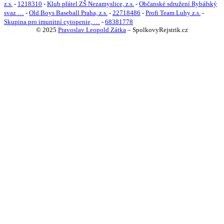
z.s.
-
1218310
-
Klub přátel ZŠ Nezamyslice, z.s.
-
Občanské sdružení Rybářský
svaz …
-
Old Boys Baseball Praha, z.s.
-
22718486
-
Profi Team Luhy z.s.
-
Skupina pro imunitní cytopenie, …
-
68381778
© 2025
Pravoslav Leopold Zátka
–
SpolkovyRejstrik.cz