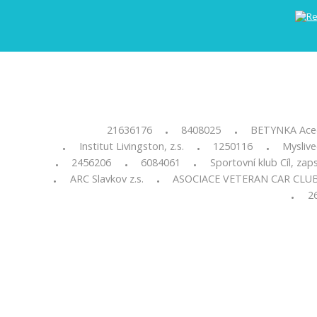
21636176
8408025
BETYNKA Aced
•
•
Institut Livingston, z.s.
1250116
Myslive
•
•
•
2456206
6084061
Sportovní klub Cíl, zap
•
•
•
ARC Slavkov z.s.
ASOCIACE VETERAN CAR CLU
•
•
2
•