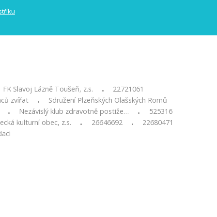
FK Slavoj Lázně Toušeň, z.s.
22721061
•
ců zvířat
Sdružení Plzeňských Olašských Romů
•
Nezávislý klub zdravotně postiže…
525316
•
•
ecká kulturní obec, z.s.
26646692
22680471
•
•
daci