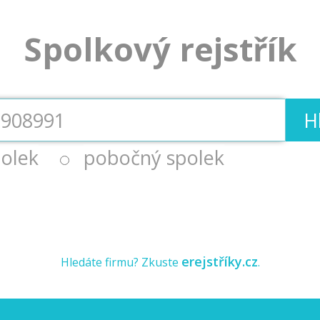
Spolkový rejstřík
H
olek
pobočný spolek
erejstříky.cz
Hledáte firmu? Zkuste
.