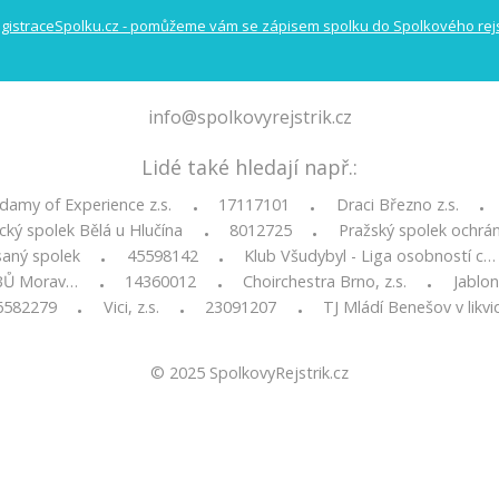
info@spolkovyrejstrik.cz
Lidé také hledají např.:
amy of Experience z.s.
17117101
Draci Březno z.s.
•
•
•
cký spolek Bělá u Hlučína
8012725
Pražský spolek ochrán
•
•
saný spolek
45598142
Klub Všudybyl - Liga osobností c…
•
•
BŮ Morav…
14360012
Choirchestra Brno, z.s.
Jablon
•
•
•
6582279
Vici, z.s.
23091207
TJ Mládí Benešov v likvi
•
•
•
© 2025
SpolkovyRejstrik.cz