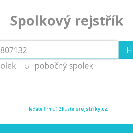
Spolkový rejstřík
H
olek
pobočný spolek
erejstříky.cz
Hledáte firmu? Zkuste
.