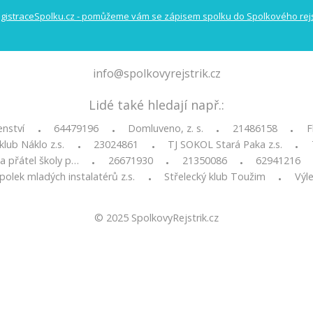
info@spolkovyrejstrik.cz
Lidé také hledají např.:
enství
64479196
Domluveno, z. s.
21486158
F
•
•
•
•
klub Náklo z.s.
23024861
TJ SOKOL Stará Paka z.s.
•
•
•
 a přátel školy p…
26671930
21350086
62941216
•
•
•
polek mladých instalatérů z.s.
Střelecký klub Toužim
Výle
•
•
© 2025
SpolkovyRejstrik.cz