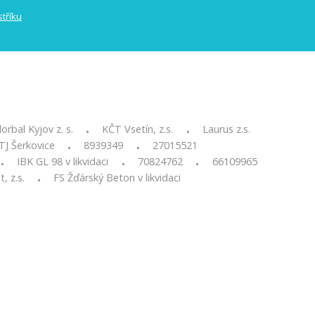
lorbal Kyjov z. s.
KČT Vsetín, z.s.
Laurus z.s.
•
•
TJ Šerkovice
8939349
27015521
•
•
IBK GL 98 v likvidaci
70824762
66109965
•
•
•
t, z.s.
FS Žďárský Beton v likvidaci
•