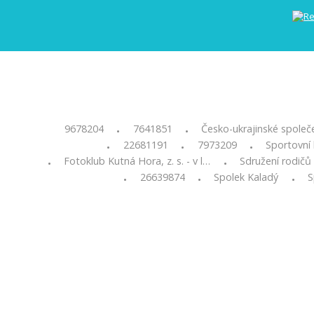
9678204
7641851
Česko-ukrajinské společ
•
•
22681191
7973209
Sportovní 
•
•
•
Fotoklub Kutná Hora, z. s. - v l…
Sdružení rodičů
•
•
26639874
Spolek Kaladý
S
•
•
•