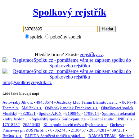
Spolkový rejstřík
Hledat
spolek
pobočný spolek
Hledáte firmu? Zkuste
erejstříky.cz
.
info@spolkovyrejstrik.cz
Lidé také hledají např.:
Autovraky Jih o.s.
-
49458574
-
Jezdecký klub Farma Blahutovice,…
-
JK Nývlt
Team z. s.
-
Malíček z.s.
-
Občanský spolek Drachkov, z.s.
-
Okrašlovací spolek
Vinařský
-
7828551
-
Spolek A.K.N.
-
9108840
-
1798014
-
Sportovní rekreační
kluby Jablon…
-
Šipkařský spolek Karlovjani, z.s.
-
Taneční studio LINIE z. s.
-
17518482
-
26556405
-
Klub podnikatelů města Rychnov n…
-
Orchestr
Primavera při ZUŠ Na St…
-
67362745
-
2130467
-
28554281
-
4897251
-
Brašna, z. s.
-
ELPIDA-Sdružení rodičů a přátel …
-
RAMAR TEAM
-
Sdružení