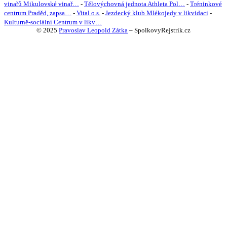
vinařů Mikulovské vinař…
-
Tělovýchovná jednota Athleta Pol…
-
Tréninkové
centrum Praděd, zapsa…
-
Vital o.s.
-
Jezdecký klub Mlékojedy v likvidaci
-
Kulturně-sociální Centrum v likv…
© 2025
Pravoslav Leopold Zátka
–
SpolkovyRejstrik.cz