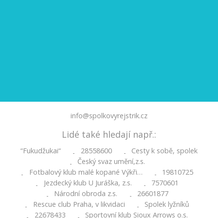
info@spolkovyrejstrik.cz
Lidé také hledají např.:
“Fukudžukai“
28558600
Cesty k sobě, spolek
-
-
Český svaz umění,z.s.
-
Fotbalový klub malé kopané Výkři…
19810725
-
-
Jezdecký klub U Juráška, z.s.
7570601
-
-
Národní obroda z.s.
26601877
-
-
Rescue club Praha, v likvidaci
Spolek lyžníků
-
-
22678433
Sportovní klub Sioux Arrows o.s.
-
-