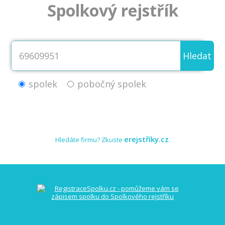
Spolkový rejstřík
Hledat
spolek
pobočný spolek
erejstříky.cz
Hledáte firmu? Zkuste
.