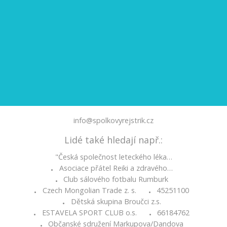
info@spolkovyrejstrik.cz
Lidé také hledají např.:
"Česká společnost leteckého léka…
Asociace přátel Reiki a zdravého…
•
Club sálového fotbalu Rumburk
•
Czech Mongolian Trade z. s.
45251100
•
•
Dětská skupina Broučci z.s.
•
ESTAVELA SPORT CLUB o.s.
66184762
•
•
Občanské sdružení Markupova/Dandova
•