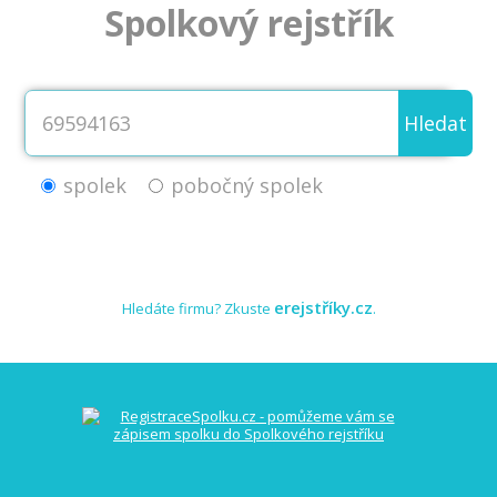
Spolkový rejstřík
Hledat
spolek
pobočný spolek
erejstříky.cz
Hledáte firmu? Zkuste
.